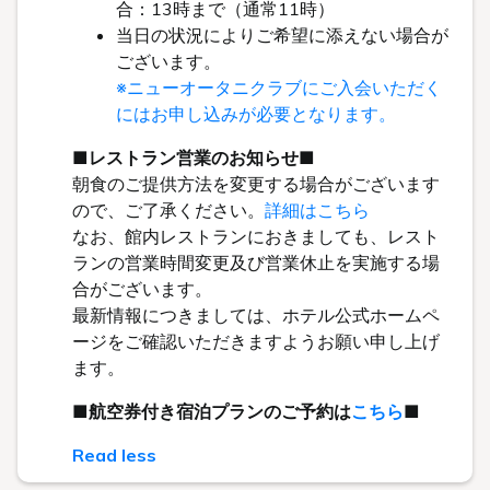
宿泊
ホテル+
ホテル+
ホテル+
空室検索
航空券
レンタカー
新幹線
Check in - check out date
Number of guests per room
Rooms