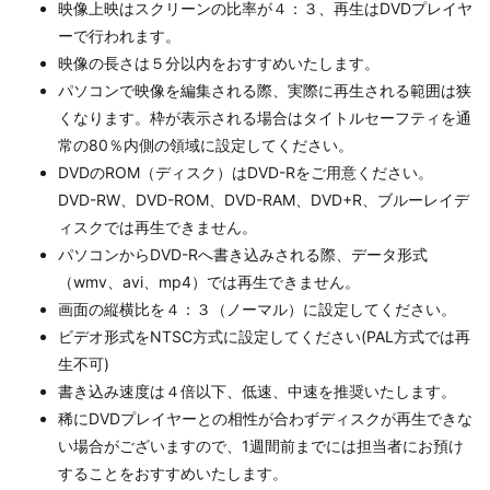
映像上映はスクリーンの比率が４：３、再生はDVDプレイヤ
ーで行われます。
映像の長さは５分以内をおすすめいたします。
パソコンで映像を編集される際、実際に再生される範囲は狭
くなります。枠が表示される場合はタイトルセーフティを通
常の80％内側の領域に設定してください。
DVDのROM（ディスク）はDVD-Rをご用意ください。
DVD-RW、DVD-ROM、DVD-RAM、DVD+R、ブルーレイデ
ィスクでは再生できません。
パソコンからDVD-Rへ書き込みされる際、データ形式
（wmv、avi、mp4）では再生できません。
画面の縦横比を４：３（ノーマル）に設定してください。
ビデオ形式をNTSC方式に設定してください(PAL方式では再
生不可)
書き込み速度は４倍以下、低速、中速を推奨いたします。
稀にDVDプレイヤーとの相性が合わずディスクが再生できな
い場合がございますので、1週間前までには担当者にお預け
することをおすすめいたします。