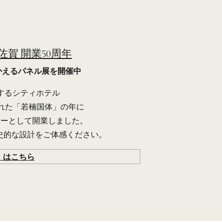
賀 開業50周年
かえるパネル展を開催中
するシティホテル
催された「若楠国体」の年に
ターとして開業しました。
史的な設計をご体感ください。
】はこちら