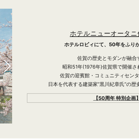
ホテルニューオータニ佐
ホテルロビィにて、50年をふり
佐賀の歴史とモダンが融合
昭和51年(1976年)佐賀県で開
佐賀の迎賓館・コミュニティセン
日本を代表する建築家”黒川紀章氏”の歴
【50周年 特別企画