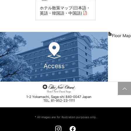
ホテル散策マップ(日本語・
英語・韓国語・中国語)
Floor Map
Access
Hotel New Otani Saga
1-2 Yokamachi, Saga-shi 840-0047 Japan
TEL. 81-952-23-1111
* All images are for illustration purposes only.