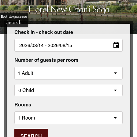
Hotel New Otani Saga
Best rate guarantee
Search
Check in - check out date
Number of guests per room
Rooms
SEARCH