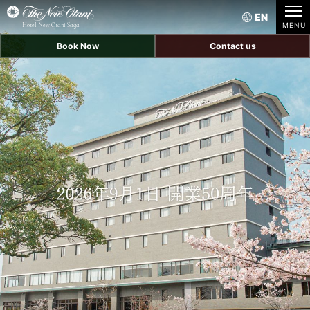
EN
Hotel New Otani Saga
Book Now
Contact us