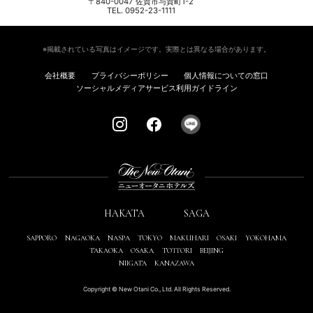
〒840-0047 佐賀市与賀町1-2
TEL. 0952-23-1111
※掲載されている写真はイメージです。実際とは異なる場合があります。
会社概要
プライバシーポリシー
個人情報についての窓口
ソーシャルメディアサービス利用ガイドライン
HAKATA
SAGA
SAPPORO
NAGAOKA
NASPA
TOKYO
MAKUHARI
OSAKI
YOKOHAMA
TAKAOKA
OSAKA
TOTTORI
BEIJING
NIIGATA
KANAZAWA
Copyright © New Otani Co., Ltd. All Rights Reserved.