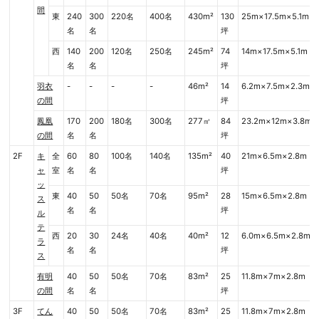
間
東
240
300
220名
400名
430m²
130
25m×17.5m×5.1m
名
名
坪
西
140
200
120名
250名
245m²
74
14m×17.5m×5.1m
名
名
坪
羽衣
-
-
-
-
46m²
14
6.2m×7.5m×2.3m
の間
坪
鳳凰
170
200
180名
300名
277㎡
84
23.2m×12m×3.8m
の間
名
名
坪
2F
キ
全
60
80
100名
140名
135m²
40
21m×6.5m×2.8m
ャ
室
名
名
坪
ッ
東
40
50
50名
70名
95m²
28
15m×6.5m×2.8m
ス
名
名
坪
ル
テ
西
20
30
24名
40名
40m²
12
6.0m×6.5m×2.8m
ラ
名
名
坪
ス
有明
40
50
50名
70名
83m²
25
11.8m×7m×2.8m
の間
名
名
坪
3F
てん
40
50
50名
70名
83m²
25
11.8m×7m×2.8m