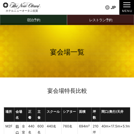
JP
ホテルニューオータニ佐賀
宿泊予約
レストラン予約
宴会場一覧
宴会場特長比較
場所
会場
正
立
スクール
シアター
面積
坪
間口/奥行/天井
名
餐
食
数
M2F
鶴
全
440
600
440名
760名
694m²
210
40m×17.5m×5.1m
の
室
名
名
坪