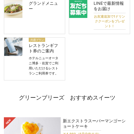
グランドメニュ
LINEで最新情報
ー
をお届け
お友達追加で1ドリン
ククーポンをプレゼ
ント！
共通プラン
レストランギフ
ト券のご案内
ホテルニューオータ
ニ博多・佐賀でご利
用いただけるレスト
ランご利用券です。
グリーンブリーズ おすすめスイーツ
新エクストラスーパーマンゴーシ
ョートケーキ
￥4,860（8月中旬まで）