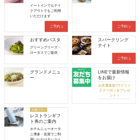
イートインでもテイ
クアウトでもご利用
いただけます
ご予約
ご予約
おすすめパスタ
スパークリング
ナイト
グリーンブリーズ・
ロータスでご提供
ご予約
グランドメニュ
LINEで最新情報
ー
をお届け
お友達追加で1ドリン
ククーポンをプレゼ
ント！
共通プラン
レストランギフ
ト券のご案内
ホテルニューオータ
ニ博多・佐賀でご利
用いただけるレスト