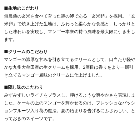
■生地のこだわり
無農薬の玄米を食べて育った鶏の卵である「玄米卵」を採用。「玄
米卵」で焼き上げた生地は、ふわっと柔らかな食感と、しっかりと
した味わいを実現し、マンゴー本来の持つ風味を最大限に引き出し
ます。
■
クリームのこだわり
マンゴーの濃厚な甘みを引き立てるクリームとして、口当たり軽や
かな九州大牟田産の生クリームを採用。2層目は香りをより一層引
き立てるマンゴー風味のクリームに仕上げました。
■隠し味のこだわり
みずみずしいライチをプラスし、弾けるような爽やかさを表現しま
した。ケーキの上のマンゴーを輝かせるのは、フレッシュなパッシ
ョンフルーツ入り葛の魔法。夏の始まりを告げるにふさわしい、と
っておきのスイーツです。