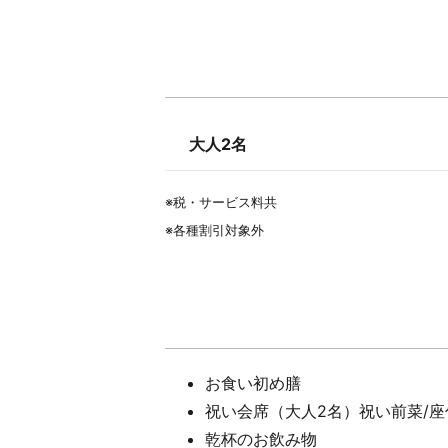
大人2名
※税・サービス料共
※各種割引対象外
お食い初め膳
祝い会席（大人2名）祝い前菜/座付
乾杯のお飲み物