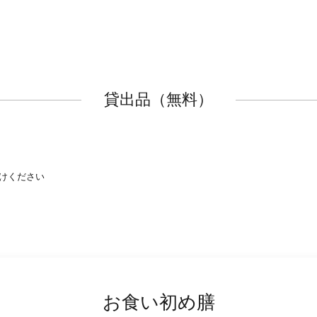
貸出品（無料）
けください
お食い初め膳