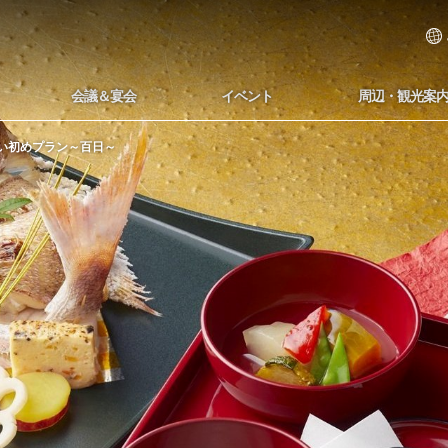
会議＆宴会
イベント
周辺・観光案
い初めプラン～百日～