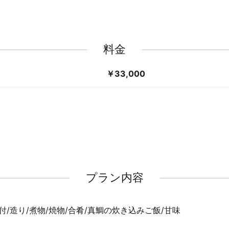
料金
￥33,000
プラン内容
/造り/煮物/焼物/合肴/真鯛の炊き込みご飯/甘味