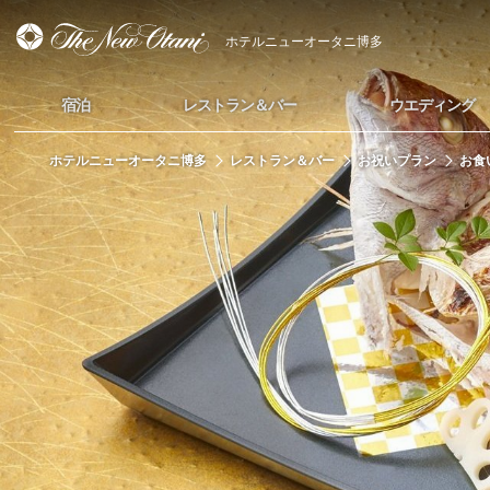
ホテルニューオータニ博多
宿泊
レストラン＆バー
ウエディング
ホテルニューオータニ博多
レストラン＆バー
お祝いプラン
お食