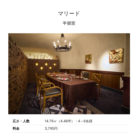
マリード
半個室
広さ・人数
14.76㎡（4.46坪）・4～6名様
料金
3,795円