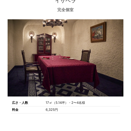
イザベラ
完全個室
広さ・人数
17㎡（5.14坪）・2〜4名様
料金
6,325円