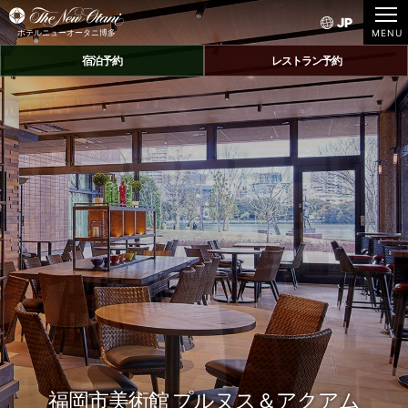
JP
ホテルニューオータニ博多
宿泊予約
レストラン予約
福岡市美術館 プルヌス＆アクアム