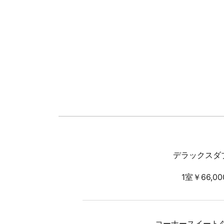
デラックスダ
1室￥66,0
コーナースイートダ