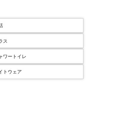
話
ラス
ャワートイレ
イトウェア