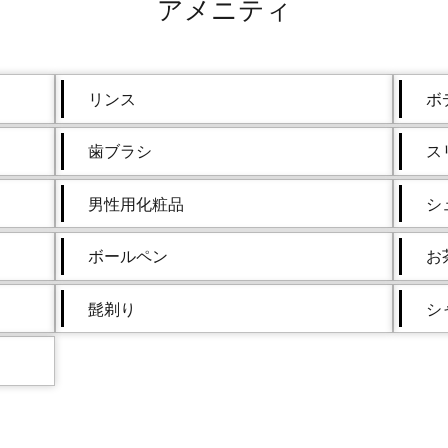
アメニティ
リンス
ボ
歯ブラシ
ス
男性用化粧品
シ
ボールペン
お
髭剃り
シ