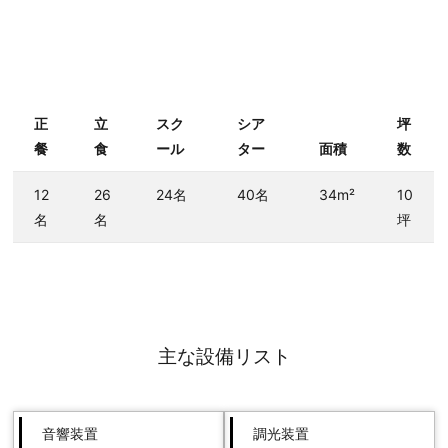
正
立
スク
シア
坪
餐
食
ール
ター
面積
数
12
26
24名
40名
34m²
10
名
名
坪
主な設備リスト
音響装置
調光装置