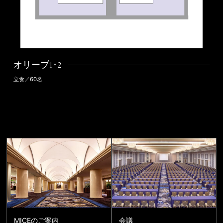
オリーブ1･2
立食／60名
MICEのご案内
会議