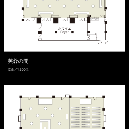
芙蓉の間
立食／1,200名