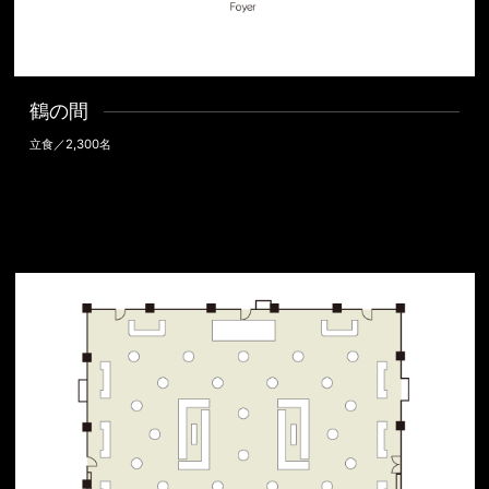
鶴の間
立食／2,300名