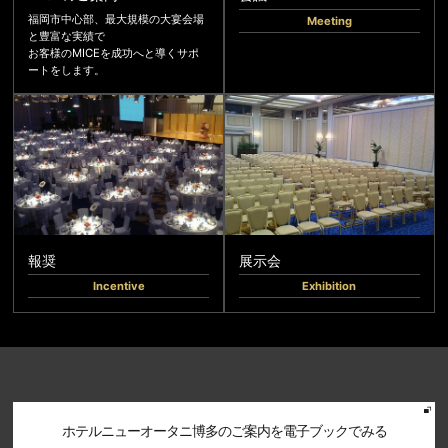
福岡市中心部、最大規模の大宴会場
Meeting
と豊富な実績で
お客様のMICEを成功へと導くサポ
ートをします。
報奨
展示会
Incentive
Exhibition
ホテルニューオータニ博多のご案内を電子ブックでみる