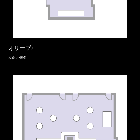
オリーブ2
立食／45名