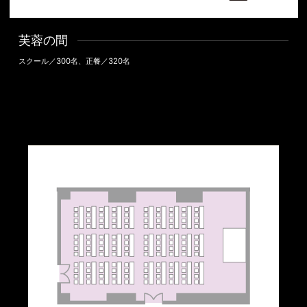
芙蓉の間
スクール／300名、正餐／320名