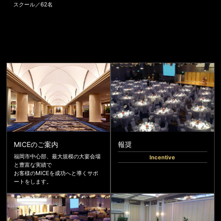
スクール／62名
MICEのご案内
報奨
福岡市中心部、最大規模の大宴会場
Incentive
と豊富な実績で
お客様のMICEを成功へと導くサポ
ートをします。