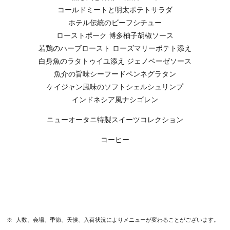
コールドミートと明太ポテトサラダ
ホテル伝統のビーフシチュー
ローストポーク 博多柚子胡椒ソース
若鶏のハーブロースト ローズマリーポテト添え
白身魚のラタトゥイユ添え ジェノベーゼソース
魚介の旨味シーフードペンネグラタン
ケイジャン風味のソフトシェルシュリンプ
インドネシア風ナシゴレン
ニューオータニ特製スイーツコレクション
コーヒー
※ 人数、会場、季節、天候、入荷状況によりメニューが変わることがございます。