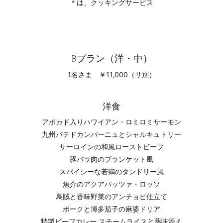
＊は、クッキングサービス
Bプラン（洋・中）
1名さま ￥11,000（サ別）
洋食
アボカド入りハワイアン・ロミロミサーモン
九州パテドカンパーニュとシャルキュトリー
サーロインの和風ローストビーフ
豚バラ肉のブランケット風
スパイシーな若鶏のタンドリー風
魚介のアクアパッツァ・ロッソ
烏賊と香味野菜のアンチョビ仕立て
ポークと博多茄子の麻婆ドリア
特製ビーフカレー スチームライスと薬味添え