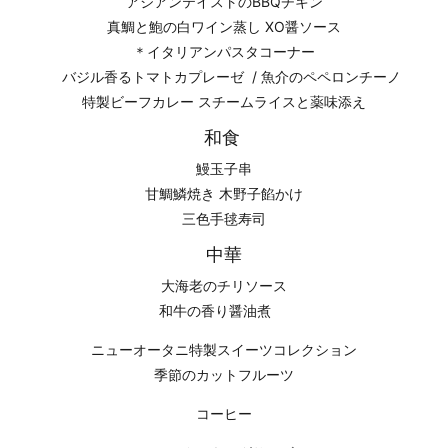
アジアンテイストのBBQチキン
真鯛と鮑の白ワイン蒸し XO醤ソース
＊イタリアンパスタコーナー
バジル香るトマトカプレーゼ / 魚介のペペロンチーノ
特製ビーフカレー スチームライスと薬味添え
和食
鰻玉子串
甘鯛鱗焼き 木野子餡かけ
三色手毬寿司
中華
大海老のチリソース
和牛の香り醤油煮
ニューオータニ特製スイーツコレクション
季節のカットフルーツ
コーヒー