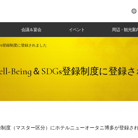
会議＆宴会
イベント
周辺・観光案
＆SDGs登録制度に登録されました
ll-Being＆SDGs登録制度に登
SDGs登録制度（マスター区分）にホテルニューオータニ博多が登録さ