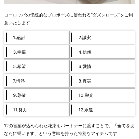
ヨーロッパの伝統的なプロポーズに使われる“ダズンローズ”をご用
意いたします
1.感謝
2.誠実
3.幸福
4.信頼
5.希望
6.愛情
7.情熱
8.真実
9.尊敬
10.栄光
11.努力
12.永遠
12の言葉が込められた花束をパートナーに渡すことで、「全てをあ
なたに誓います」という意味を持った特別なアイテムです