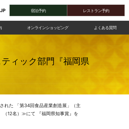
JP
宿泊予約
レストラン予約
内
オンラインショッピング
よくある質問
スティック部門『福岡県
された 「第34回食品産業創造展」（主
（12名）≫にて 『福岡県知事賞』を