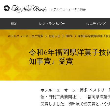
ホテルニューオータニ博多
宿泊
レストラン＆バー
ウエディング
ホテルニューオータニ博多
お知らせ
2024
令和6年福岡県洋菓子技
令和6年福岡県洋菓子技
知事賞』受賞
ホテルニューオータニ博多 ペストリー所
催：日刊工業新聞社）、「福岡県洋菓子
受賞しました。初出展で初受賞という