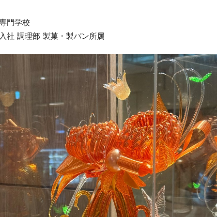
理専門学校
 入社 調理部 製菓・製パン所属