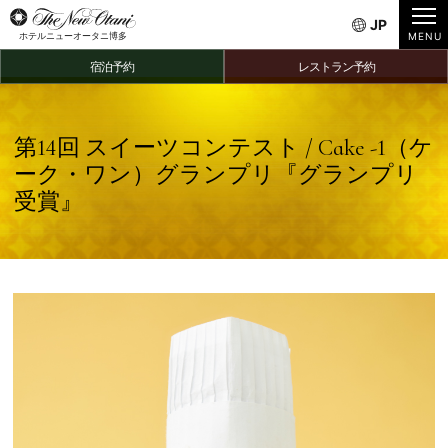
JP
ホテルニューオータニ博多
宿泊予約
レストラン予約
第14回 スイーツコンテスト / Cake -1（ケ
ーク・ワン）グランプリ『グランプリ
受賞』