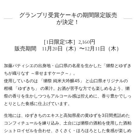
グランプリ受賞ケーキの期間限定販売
が決定！
［1日限定5本］2,160円
販売期間 11月20日（木）〜12月11日（木）
加藤パティシエの出身地・山口県の名産を生かした「獺祭とゆずき
ちが織りなす ～幸せますケーク～」。
使用しているのは 「獺祭 純米大吟醸45」 と山口県オリジナルの
柑橘 「ゆずきち」 の果汁。お酒が苦手な方でも楽しめるよう、獺
祭の香りを生かしつつもアルコール感は控えめに、香り豊かでしっ
とりとした食感に仕上げています。
生地には、ゆずきちのエキスと高知県産の黄ゆずを3日間煮詰めた
コンフィチュールを練り込み、土台には獺祭の酒粕を使用した酒粕
シュトロイゼルを合わせ、さくさく・ほろほろとした食感が楽しめ