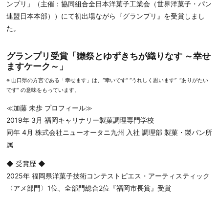
ンプリ」（主催：協同組合全日本洋菓子工業会（世界洋菓子・パン
連盟日本本部））にて初出場ながら『グランプリ』を受賞しまし
た。
グランプリ受賞「獺祭とゆずきちが織りなす ～幸せ
ますケーク～」
※ 山口県の方言である「幸せます」は、“幸いです” “うれしく思います” “ありがたい
です” の意味をもっています。
≪加藤 未歩 プロフィール≫
2019年 3月 福岡キャリナリー製菓調理専門学校
同年 4月 株式会社ニューオータニ九州 入社 調理部 製菓・製パン所
属
◆ 受賞歴 ◆
2025年 福岡県洋菓子技術コンテストピエス・アーティスティック
〈アメ部門〉1位、全部門総合2位『福岡市長賞』受賞