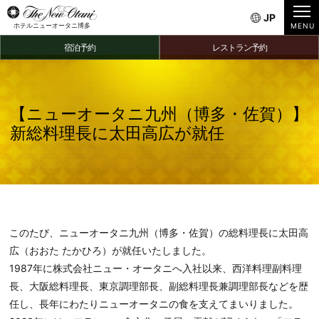
JP
ホテルニューオータニ博多
宿泊予約
レストラン予約
【ニューオータニ九州（博多・佐賀）】
新総料理長に太田高広が就任
このたび、ニューオータニ九州（博多・佐賀）の総料理長に太田高
広（おおた たかひろ）が就任いたしました。
1987年に株式会社ニュー・オータニへ入社以来、西洋料理副料理
長、大阪総料理長、東京調理部長、副総料理長兼調理部長などを歴
任し、長年にわたりニューオータニの食を支えてまいりました。