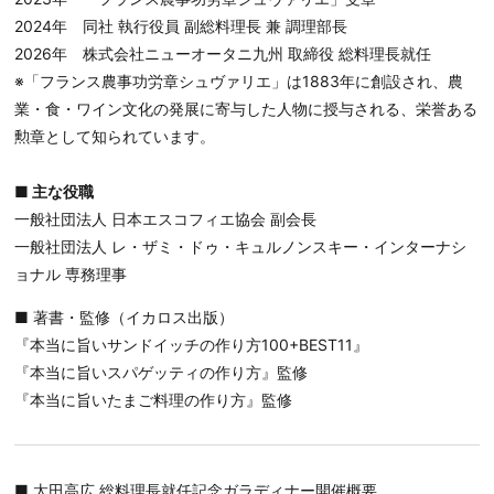
2024年 同社 執行役員 副総料理長 兼 調理部長
2026年 株式会社ニューオータニ九州 取締役 総料理長就任
※「フランス農事功労章シュヴァリエ」は1883年に創設され、農
業・食・ワイン文化の発展に寄与した人物に授与される、栄誉ある
勲章として知られています。
■ 主な役職
一般社団法人 日本エスコフィエ協会 副会長
一般社団法人 レ・ザミ・ドゥ・キュルノンスキー・インターナシ
ョナル 専務理事
■ 著書・監修（イカロス出版）
『本当に旨いサンドイッチの作り方100+BEST11』
『本当に旨いスパゲッティの作り方』監修
『本当に旨いたまご料理の作り方』監修
■ 太田高広 総料理長就任記念ガラディナー開催概要