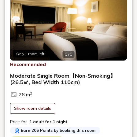
スーパーオペラレジェール
￥1,728