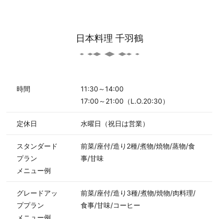
日本料理 千羽鶴
時間
11:30～14:00
17:00～21:00（L.O.20:30）
定休日
水曜日（祝日は営業）
スタンダード
前菜/座付/造り2種/煮物/焼物/蒸物/食
プラン
事/甘味
メニュー例
グレードアッ
前菜/座付/造り3種/煮物/焼物/肉料理/
ププラン
食事/甘味/コーヒー
メニュー例