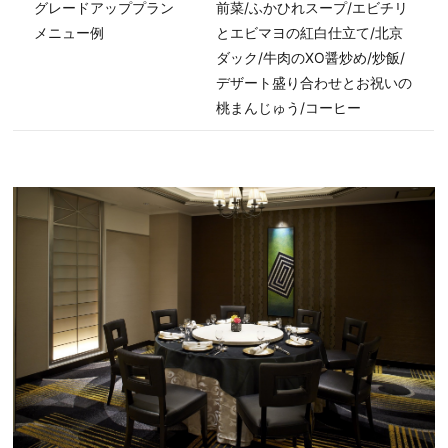
グレードアッププラン
前菜/ふかひれスープ/エビチリ
メニュー例
とエビマヨの紅白仕立て/北京
ダック/牛肉のXO醤炒め/炒飯/
デザート盛り合わせとお祝いの
桃まんじゅう/コーヒー