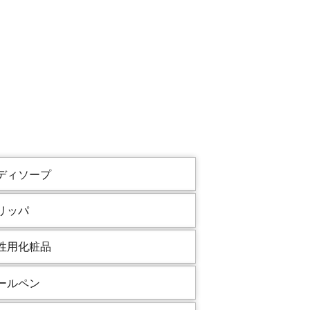
ディソープ
リッパ
性用化粧品
ールペン