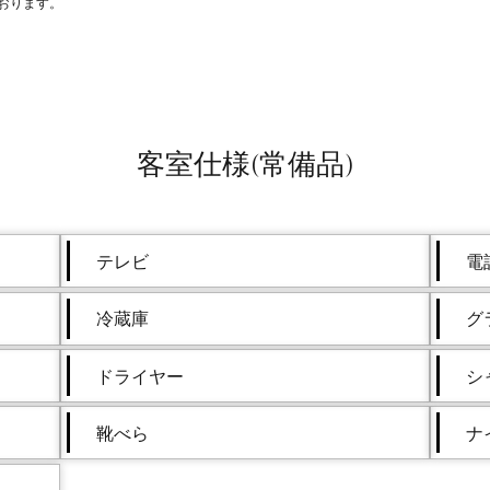
おります。
客室仕様(常備品)
テレビ
電
冷蔵庫
グ
ドライヤー
シ
靴べら
ナ