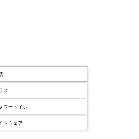
話
ラス
ャワートイレ
イトウェア