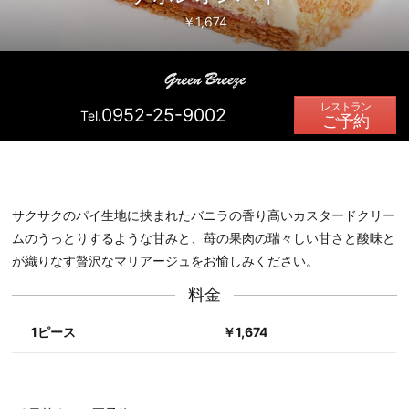
￥1,674
0952-25-9002
Tel.
ご予約
サクサクのパイ生地に挟まれたバニラの香り高いカスタードクリー
ムのうっとりするような甘みと、苺の果肉の瑞々しい甘さと酸味と
が織りなす贅沢なマリアージュをお愉しみください。
料金
1ピース
￥1,674