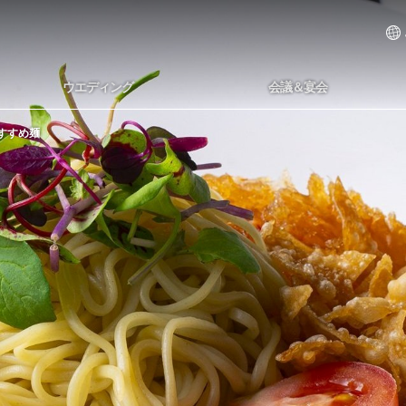
ウエディング
会議＆宴会
すすめ麺