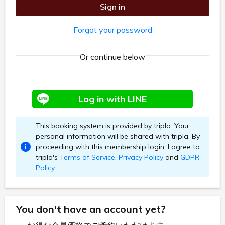
会議
Meeting
大中小7つの会場を、総会・会議などの規模に合わせてコーディネ
イトします。2つ合わせて2,600m²（約800坪）の広さを誇る大宴
会場「鶴の間」「芙蓉の間」は同時利用が可能。国際会議や展示
会、各種パーティーなど、これまでにないスケールで演出します。