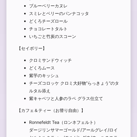
ブルーベリーカヌレ
スミレとベリーのパンナコッタ
どくろチーズロール
チョコレートタルト
いちごと竹炭のスコーン
【セイボリー】
クロミサンドウィッチ
どくろムース
紫芋のキッシュ
チーズコロッケ クロミ大好物“らっきょう”のタ
ルタル添え
紫キャベツと人参のラペ グラス仕立て
【カフェ＆ティー（お替り自由）】
Ronnefeldt Tea（ロンネフェルト）
ダージリンサマーゴールド/アールグレイ/ロイ