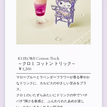
KUROMI Cotton Trick
～クロミ コットン トリック～
￥1,200
マローブルーとラベンダーフラワーが香る華やか
なドリンクに、カルピスのやさしい甘みをプラ
ス。
クロミのいたずらみたいにドリンクの中で“パチ
パチ”弾ける食感と、ふんわりわたあめが楽し
い、かわいさあふれる一杯です。