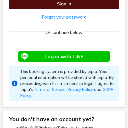
デラックスシングル Lタイプ
居住性、機能性とともに、高品位を追求して誕生。心を豊かに満た
してくれるアメニティの数々も更に充実して、身体にやさしいお部
屋です。またハンドルを回して軽く押すと、窓を15cm程開くこと
ができ、いつでも爽やかな自然の風をお部屋に入れられます。
空気清浄機
セーフティーボックス完備