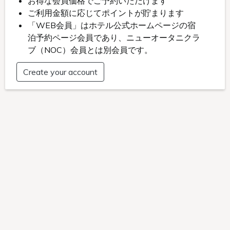
客室間取り
料金
¥44,775