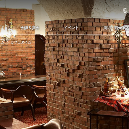
会議＆宴会
イベント
周辺・観光案
ーム
カフェタイム