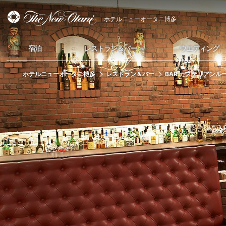
ホテルニューオータニ博多
宿泊
レストラン＆バー
ウエディング
ホテルニューオータニ博多
レストラン＆バー
BAR カステリアンル