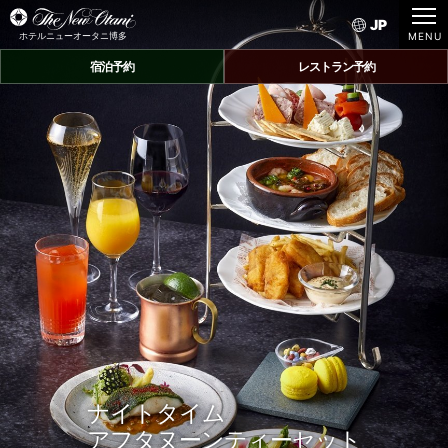
JP
ホテルニューオータニ博多
宿泊予約
レストラン予約
ナイトタイム
アフタヌーンティーセット