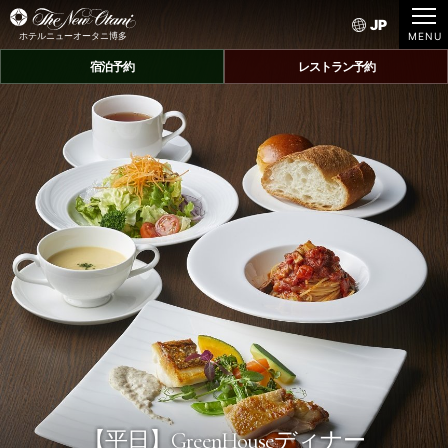
JP
ホテルニューオータニ博多
宿泊予約
レストラン予約
【平日】
GreenHouseディナー