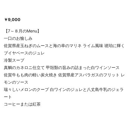
￥9,000
【7～８月のMenu】
一口のお愉しみ
佐賀県産玉ねぎのムースと海の幸のマリネ ライム風味 琥珀に輝く
ブイヤベースのジュレ
冷製スープ
真鯛のカネロニ仕立て 甲殻類の旨みの詰まった白ワインソース
佐賀牛もも肉の軽い炭火焼き 佐賀県産アスパラガスのフリット レ
モンのソース
瑞々しいメロンのクープ 白ワインのジュレと八丈島牛乳のジェラ
ート
コーヒーまたは紅茶