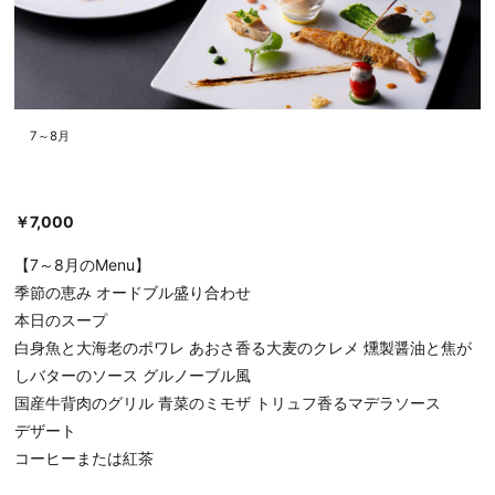
7～8月
￥7,000
【7～8月のMenu】
季節の恵み オードブル盛り合わせ
本日のスープ
白身魚と大海老のポワレ あおさ香る大麦のクレメ 燻製醤油と焦が
しバターのソース グルノーブル風
国産牛背肉のグリル 青菜のミモザ トリュフ香るマデラソース
デザート
コーヒーまたは紅茶