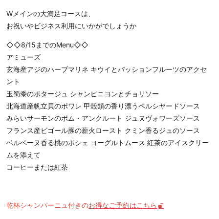
Wメインの大満足コースは、
お祝いやビジネス利用にいかがでしょうか
◇◇8/15までのMenu◇◇
アミューズ
玄海産アジのハーブマリネ キウイとパッションフルーツのアクセ
ント
玉蜀黍のポタージュ シャンピニヨンとチョリソー
北海道産帆立貝のポワレ 甲殻類の香り漂うペルシヤードソース
みらいサーモンのポム・アンクルート ジュヌヴォワーズソース
フランス産ビゴール豚の薪火ロースト クミン香るジュのソース
ベルベーヌ香る桃のポシェ ヨーグルトムース 紅茶のアイスクリー
ムを添えて
コーヒーまたは紅茶
乾杯シャンパーニュ付きの
お得なご予約はこちら