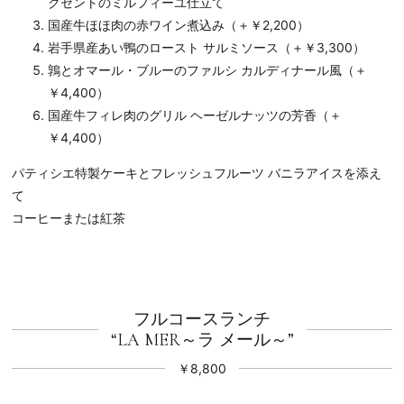
クセントのミルフィーユ仕立て
国産牛ほほ肉の赤ワイン煮込み（＋￥2,200）
岩手県産あい鴨のロースト サルミソース（＋￥3,300）
鶉とオマール・ブルーのファルシ カルディナール風（＋
￥4,400）
国産牛フィレ肉のグリル ヘーゼルナッツの芳香（＋
￥4,400）
パティシエ特製ケーキとフレッシュフルーツ バニラアイスを添え
て
コーヒーまたは紅茶
フルコースランチ
“LA MER～ラ メール～”
￥8,800