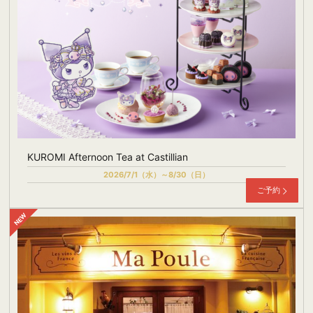
KUROMI Afternoon Tea at Castillian
2026/7/1（水）～8/30（日）
ご予約