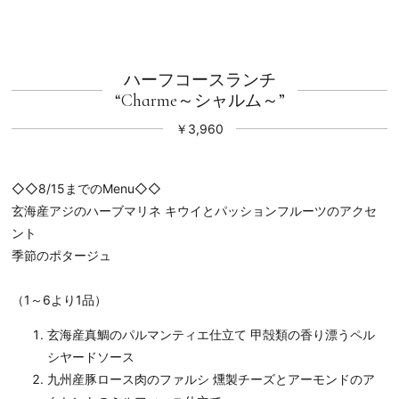
ハーフコースランチ
“Charme～シャルム～”
￥3,960
◇◇8/15までのMenu◇◇
玄海産アジのハーブマリネ キウイとパッションフルーツのアクセ
ント
季節のポタージュ
（1～6より1品）
玄海産真鯛のパルマンティエ仕立て 甲殻類の香り漂うペル
シヤードソース
九州産豚ロース肉のファルシ 燻製チーズとアーモンドのア