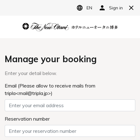
JP
ホテルニューオータニ博多
宿泊予約
レストラン予約
【平日】
GreenHouseランチ