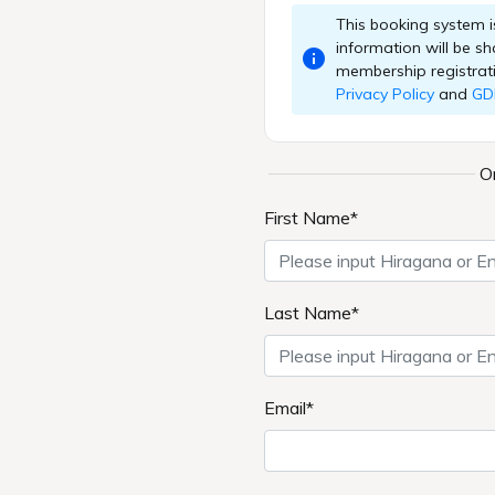
大観苑テイクアウト“美味菜々”
大観
092-715-200
Tel.