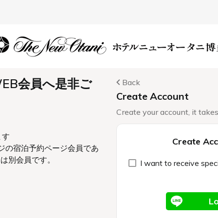
会議＆宴会
イベント
周辺・観光案
クアウト“美味菜々”