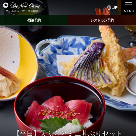
JP
ホテルニューオータニ博多
宿泊予約
レストラン予約
【平日】
天ぷらとミニ丼ぶりセット