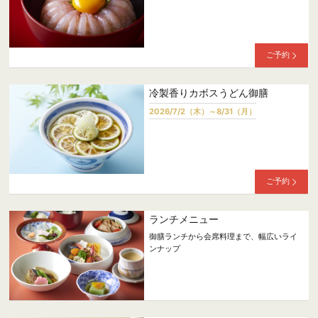
ご予約
冷製香りカボスうどん御膳
2026/7/2（木）～8/31（月）
ご予約
ランチメニュー
御膳ランチから会席料理まで、幅広いライ
ンナップ