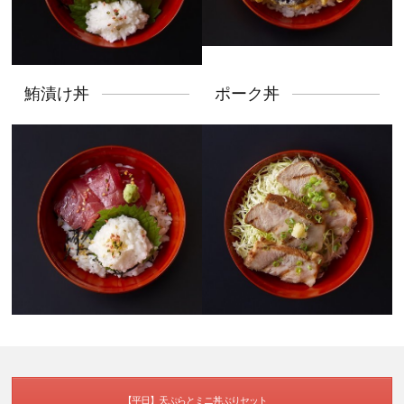
鮪漬け丼
ポーク丼
【平日】天ぷらとミニ丼ぶりセット