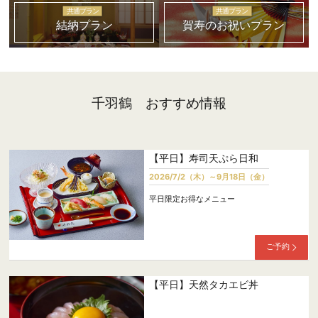
共通プラン
共通プラン
結納プラン
賀寿のお祝いプラン
千羽鶴 おすすめ情報
【平日】寿司天ぷら日和
2026/7/2（木）～9月18日（金）
平日限定お得なメニュー
ご予約
【平日】天然タカエビ丼