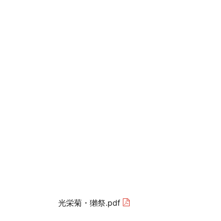
光栄菊・獺祭.pdf