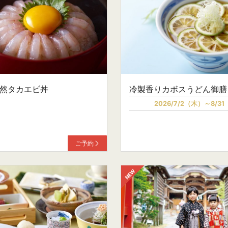
然タカエビ丼
冷製香りカボスうどん御膳
2026/7/2（木）～8/3
ご予約