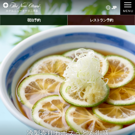
JP
ホテルニューオータニ博多
宿泊予約
レストラン予約
冷製香りカボスうどん御膳